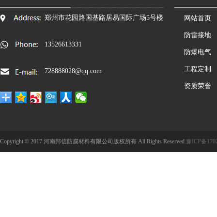
郑州市花园路国基路居易国际广场5号楼
网站首页
防雷接地
13526613331
防爆电气
工程定制
728888028@qq.com
资质荣誉
Copyright © 2017 河南邦信防腐材料有限公司版权所有 All Rights Reserved.
豫ICP备170