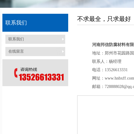
不求最全，只求最好
联系我们
联系我们
河南邦信防腐材料有限
在线留言
地址：郑州市花园路国
联系人：杨经理
电话：13526613331
网址：www.hnbxff.co
邮箱：728888028@qq.